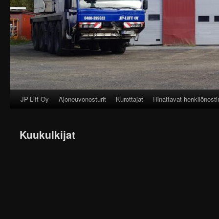
JP-Lift Oy
Ajoneuvonosturit
Kurottajat
Hinattavat henkilönost
Skip
to
Kuukulkijat
content